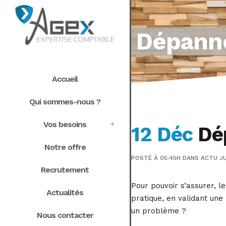
Dépanne
Accueil
Qui sommes-nous ?
Vos besoins
12 Déc
Dép
Notre offre
POSTÉ À 05:45H
DANS
ACTU JU
Recrutement
Pour pouvoir s’assurer, l
Actualités
pratique, en validant une
un problème ?
Nous contacter