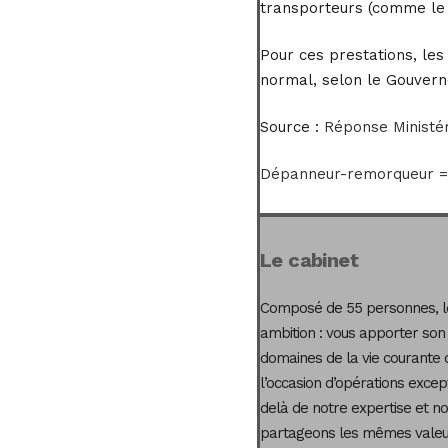
transporteurs (comme le t
Pour ces prestations, les
normal, selon le Gouvern
Source :
Réponse Ministér
Dépanneur-remorqueur = 
Le cabinet
Composé de 55 personnes, le
ambition : vous apporter son
domaines de la vie courante 
l’occasion d’opérations excep
delà de notre expertise et not
partageons les mêmes valeur