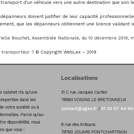
ransport d’un véhicule vers une autre destination que son li
 dépanneurs doivent justifier de leur capacité professionnell
ement, que les dépanneurs obtiennent une licence validant le
ielle Bouchet, Assemblée Nationale, du 10 décembre 2019, n
transporteur ?
© Copyright WebLex – 2019
Localisations
 cabinet n’a qu’une
21 C rue Jacques Cartier
 expertise dans les
78960 VOISINS LE BRETONNEUX
de votre société ou à
contact@agex.fr
01 30 57 40 90
/
tionnelles. Parce qu’au-
re disponibilité, nous
8 rue des Artisans
s que vous :
78760 JOUARS PONTCHARTRAIN