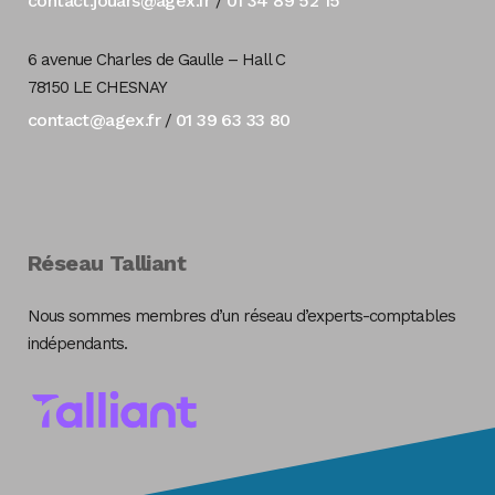
contact.jouars@agex.fr
01 34 89 52 15
/
6 avenue Charles de Gaulle – Hall C
78150 LE CHESNAY
contact@agex.fr
01 39 63 33 80
/
Réseau Talliant
Nous sommes membres d’un réseau d’experts-comptables
indépendants.