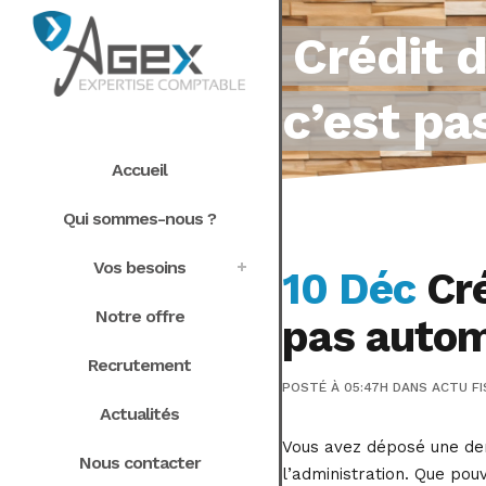
Crédit 
c’est pa
Accueil
Qui sommes-nous ?
Vos besoins
10 Déc
Cré
Notre offre
pas autom
Recrutement
POSTÉ À 05:47H
DANS
ACTU FI
Actualités
Vous avez déposé une dem
Nous contacter
l’administration. Que pou