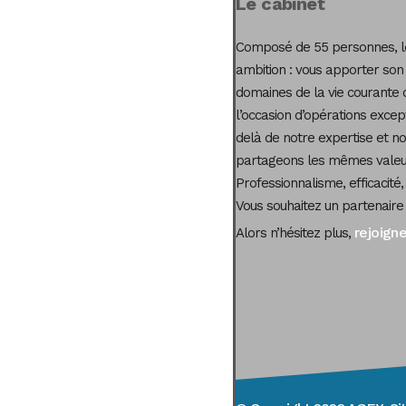
Le cabinet
Composé de 55 personnes, le
ambition : vous apporter son
domaines de la vie courante 
l’occasion d’opérations excep
delà de notre expertise et not
partageons les mêmes valeur
Professionnalisme, efficacité,
Vous souhaitez un partenaire
rejoign
Alors n’hésitez plus,