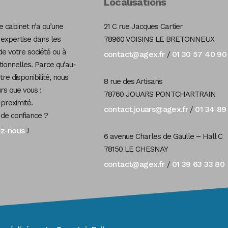
Localisations
 cabinet n’a qu’une
21 C rue Jacques Cartier
 expertise dans les
78960 VOISINS LE BRETONNEUX
de votre société ou à
contact@agex.fr
01 30 57 40 90
/
tionnelles. Parce qu’au-
re disponibilité, nous
8 rue des Artisans
s que vous :
78760 JOUARS PONTCHARTRAIN
 proximité.
contact.jouars@agex.fr
01 34 89
/
 de confiance ?
ez-nous
!
6 avenue Charles de Gaulle – Hall C
78150 LE CHESNAY
contact@agex.fr
01 39 63 33 80
/