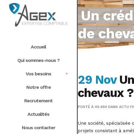
Un créd
de chev
Accueil
Qui sommes-nous ?
Vos besoins
29 Nov
Un 
Notre offre
chevaux ?
Recrutement
POSTÉ À 05:45H
DANS
ACTU FI
Actualités
Une société, spécialisée
Nous contacter
projets consistant à amél