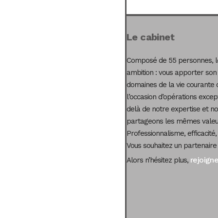
Le cabinet
Composé de 55 personnes, le
ambition : vous apporter son
domaines de la vie courante 
l’occasion d’opérations excep
delà de notre expertise et not
partageons les mêmes valeur
Professionnalisme, efficacité,
Vous souhaitez un partenaire
rejoign
Alors n’hésitez plus,