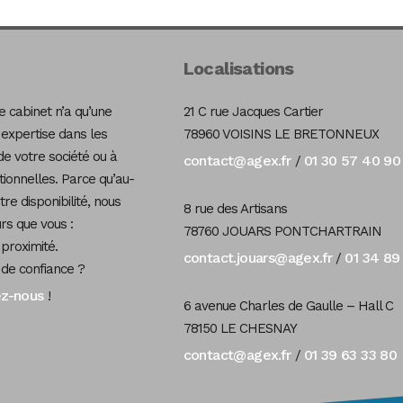
Localisations
 cabinet n’a qu’une
21 C rue Jacques Cartier
 expertise dans les
78960 VOISINS LE BRETONNEUX
de votre société ou à
contact@agex.fr
01 30 57 40 90
/
tionnelles. Parce qu’au-
re disponibilité, nous
8 rue des Artisans
s que vous :
78760 JOUARS PONTCHARTRAIN
 proximité.
contact.jouars@agex.fr
01 34 89
/
 de confiance ?
ez-nous
!
6 avenue Charles de Gaulle – Hall C
78150 LE CHESNAY
contact@agex.fr
01 39 63 33 80
/