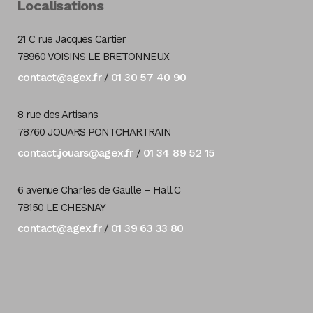
Localisations
21 C rue Jacques Cartier
78960 VOISINS LE BRETONNEUX
contact@agex.fr
01 30 57 40 90
/
8 rue des Artisans
78760 JOUARS PONTCHARTRAIN
contact.jouars@agex.fr
01 34 89 52 15
/
6 avenue Charles de Gaulle – Hall C
78150 LE CHESNAY
contact@agex.fr
01 39 63 33 80
/