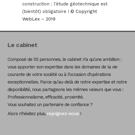
construction : l’étude géotechnique est
(bientôt) obligatoire !
© Copyright
WebLex – 2019
Le cabinet
Composé de 55 personnes, le cabinet n’a qu’une ambition :
vous apporter son expertise dans les domaines de la vie
courante de votre société ou à l’occasion d’opérations
exceptionnelles. Parce qu’au-delà de notre expertise et notre
disponibilité, nous partageons les mêmes valeurs que vous :
Professionnalisme, efficacité, proximité.
Vous souhaitez un partenaire de confiance ?
rejoignez-nous
Alors n’hésitez plus,
!