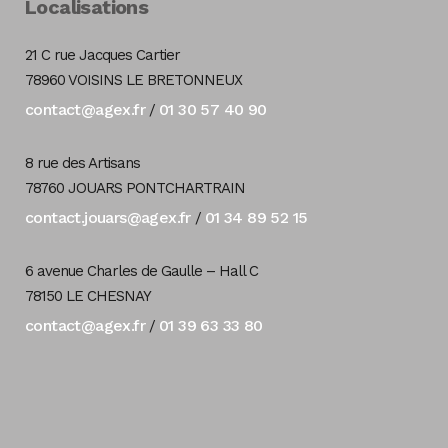
Localisations
21 C rue Jacques Cartier
78960 VOISINS LE BRETONNEUX
contact@agex.fr
01 30 57 40 90
/
8 rue des Artisans
78760 JOUARS PONTCHARTRAIN
contact.jouars@agex.fr
01 34 89 52 15
/
6 avenue Charles de Gaulle – Hall C
78150 LE CHESNAY
contact@agex.fr
01 39 63 33 80
/