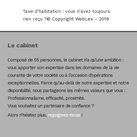
Taxe d’habitation : vous n’avez toujours
rien reçu ?
© Copyright WebLex – 2019
Le cabinet
Composé de 55 personnes, le cabinet n’a qu’une ambition :
vous apporter son expertise dans les domaines de la vie
courante de votre société ou à l’occasion d’opérations
exceptionnelles. Parce qu’au-delà de notre expertise et notre
disponibilité, nous partageons les mêmes valeurs que vous :
Professionnalisme, efficacité, proximité.
Vous souhaitez un partenaire de confiance ?
rejoignez-nous
Alors n’hésitez plus,
!