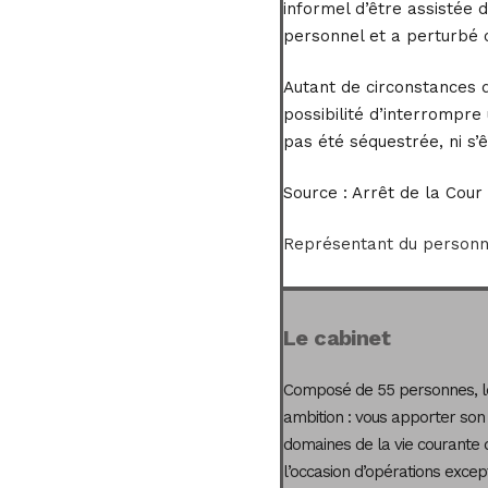
informel d’être assistée
personnel et a perturbé c
Autant de circonstances q
possibilité d’interrompre
pas été séquestrée, ni s’
Source :
Arrêt de la Cour 
Représentant du personne
Le cabinet
Composé de 55 personnes, le
ambition : vous apporter son
domaines de la vie courante 
l’occasion d’opérations excep