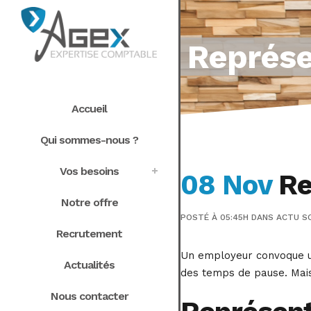
Représe
Accueil
Qui sommes-nous ?
Vos besoins
08 Nov
Re
Notre offre
POSTÉ À 05:45H
DANS
ACTU S
Recrutement
Un employeur convoque un
Actualités
des temps de pause. Mais
Nous contacter