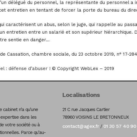
 d’un délégué du personnel, la représentante du personnel a
et entretien en tentant de forcer la porte du bureau du dire
ui caractérisent un abus, selon le juge, qui rappelle au pas
 un entretien entre un salarié et son supérieur hiérarchique. 
être sentie en danger…
de Cassation, chambre sociale, du 23 octobre 2019, n° 17-28
l : défense d’abuser !
© Copyright WebLex – 2019
Localisations
 cabinet n’a qu’une
21 C rue Jacques Cartier
 expertise dans les
78960 VOISINS LE BRETONNEUX
de votre société ou à
contact@agex.fr
01 30 57 40 90
/
tionnelles. Parce qu’au-