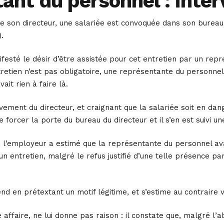
nt du personnel : inter
son directeur, une salariée est convoquée dans son bureau po
.
nifesté le désir d’être assistée pour cet entretien par un rep
tretien n’est pas obligatoire, une représentante du personnel
avait rien à faire là.
rvement du directeur, et craignant que la salariée soit en dan
e forcer la porte du bureau du directeur et il s’en est suivi u
l’employeur a estimé que la représentante du personnel ava
n entretien, malgré le refus justifié d’une telle présence pa
d en prétextant un motif légitime, et s’estime au contraire v
te affaire, ne lui donne pas raison : il constate que, malgré l