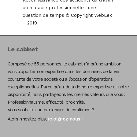
Reconnaissance des accidents du travail
ou maladie professionnelle : une
question de temps
© Copyright WebLex
– 2019
Le cabinet
Composé de 55 personnes, le cabinet n’a qu’une ambition :
vous apporter son expertise dans les domaines de la vie
courante de votre société ou à l’occasion d’opérations
exceptionnelles. Parce qu’au-delà de notre expertise et notre
disponibilité, nous partageons les mêmes valeurs que vous :
Professionnalisme, efficacité, proximité.
Vous souhaitez un partenaire de confiance ?
rejoignez-nous
Alors n’hésitez plus,
!