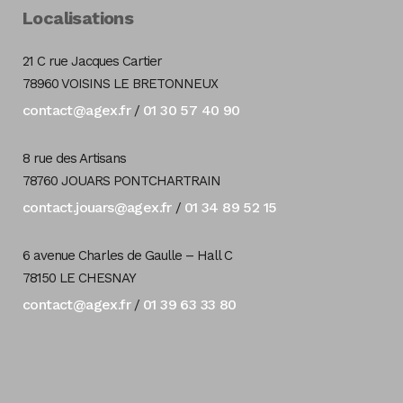
Localisations
21 C rue Jacques Cartier
78960 VOISINS LE BRETONNEUX
contact@agex.fr
01 30 57 40 90
/
8 rue des Artisans
78760 JOUARS PONTCHARTRAIN
contact.jouars@agex.fr
01 34 89 52 15
/
6 avenue Charles de Gaulle – Hall C
78150 LE CHESNAY
contact@agex.fr
01 39 63 33 80
/