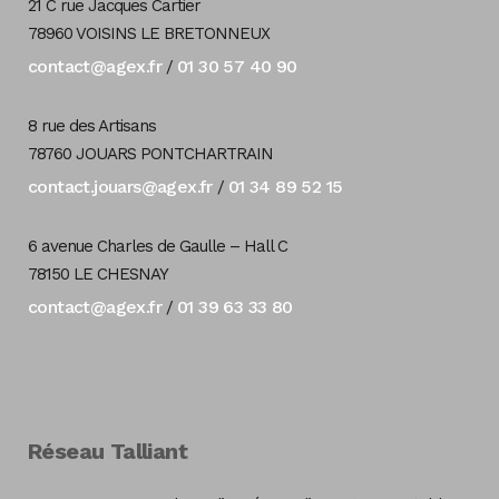
21 C rue Jacques Cartier
78960 VOISINS LE BRETONNEUX
contact@agex.fr
01 30 57 40 90
/
8 rue des Artisans
78760 JOUARS PONTCHARTRAIN
contact.jouars@agex.fr
01 34 89 52 15
/
6 avenue Charles de Gaulle – Hall C
78150 LE CHESNAY
contact@agex.fr
01 39 63 33 80
/
Réseau Talliant