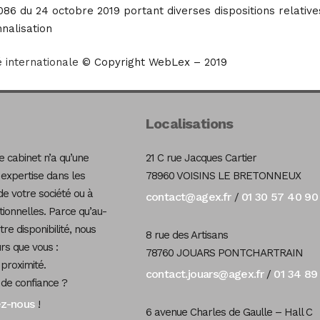
86 du 24 octobre 2019 portant diverses dispositions relatives
nalisation
 internationale
© Copyright WebLex – 2019
Localisations
 cabinet n’a qu’une
21 C rue Jacques Cartier
 expertise dans les
78960 VOISINS LE BRETONNEUX
de votre société ou à
contact@agex.fr
01 30 57 40 90
/
tionnelles. Parce qu’au-
re disponibilité, nous
8 rue des Artisans
s que vous :
78760 JOUARS PONTCHARTRAIN
 proximité.
contact.jouars@agex.fr
01 34 89
/
 de confiance ?
ez-nous
!
6 avenue Charles de Gaulle – Hall C