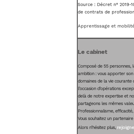
Source :
Décret n° 2019-10
de contrats de profession
Apprentissage et mobilité
Le cabinet
Composé de 55 personnes, le
ambition : vous apporter son
domaines de la vie courante 
l’occasion d’opérations excep
delà de notre expertise et not
partageons les mêmes valeur
Professionnalisme, efficacité,
Vous souhaitez un partenaire
rejoign
Alors n’hésitez plus,