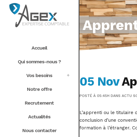
Apprent
Accueil
Qui sommes-nous ?
Vos besoins
05 Nov
App
Notre offre
POSTÉ À 05:45H
DANS
ACTU S
Recrutement
L’apprenti ou le titulair
Actualités
conclusion d’une conventi
formation à l’étranger. C
Nous contacter