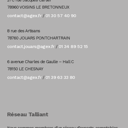
21 C rue Jacques Cartier
78960 VOISINS LE BRETONNEUX
contact@agex.fr
01 30 57 40 90
/
8 rue des Artisans
78760 JOUARS PONTCHARTRAIN
contact.jouars@agex.fr
01 34 89 52 15
/
6 avenue Charles de Gaulle – Hall C
78150 LE CHESNAY
contact@agex.fr
01 39 63 33 80
/
Réseau Talliant