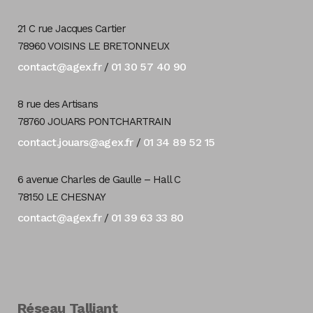
21 C rue Jacques Cartier
78960 VOISINS LE BRETONNEUX
contact@agex.fr
01 30 57 40 90
/
8 rue des Artisans
78760 JOUARS PONTCHARTRAIN
contact.jouars@agex.fr
01 34 89 52 15
/
6 avenue Charles de Gaulle – Hall C
78150 LE CHESNAY
contact@agex.fr
01 39 63 33 80
/
Réseau Talliant