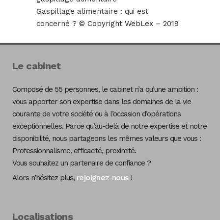
Gaspillage alimentaire : qui est
concerné ?
© Copyright WebLex – 2019
Le cabinet
Composé de 55 personnes, le cabinet n’a qu’une ambition :
vous apporter son expertise dans les domaines de la vie
courante de votre société ou à l’occasion d’opérations
exceptionnelles. Parce qu’au-delà de notre expertise et notre
disponibilité, nous partageons les mêmes valeurs que vous :
Professionnalisme, efficacité, proximité.
Vous souhaitez un partenaire de confiance ?
rejoignez-nous
Alors n’hésitez plus,
!
Localisations