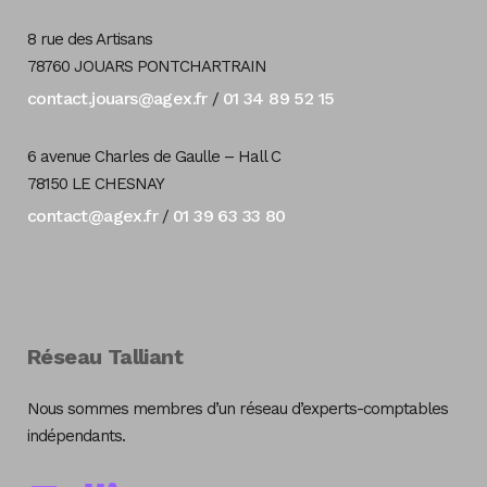
8 rue des Artisans
78760 JOUARS PONTCHARTRAIN
contact.jouars@agex.fr
01 34 89 52 15
/
6 avenue Charles de Gaulle – Hall C
78150 LE CHESNAY
contact@agex.fr
01 39 63 33 80
/
Réseau Talliant
Nous sommes membres d’un réseau d’experts-comptables
indépendants.