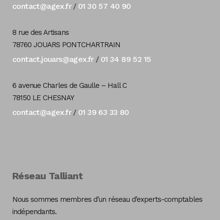
contact@agex.fr
01 30 57 40 90
/
8 rue des Artisans
78760 JOUARS PONTCHARTRAIN
contact.jouars@agex.fr
01 34 89 52 15
/
6 avenue Charles de Gaulle – Hall C
78150 LE CHESNAY
contact@agex.fr
01 39 63 33 80
/
Réseau Talliant
Nous sommes membres d’un réseau d’experts-comptables
indépendants.