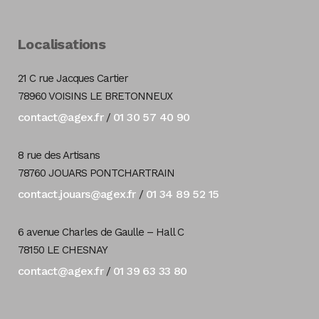
Localisations
21 C rue Jacques Cartier
78960 VOISINS LE BRETONNEUX
contact@agex.fr
01 30 57 40 90
/
8 rue des Artisans
78760 JOUARS PONTCHARTRAIN
contact.jouars@agex.fr
01 34 89 52 15
/
6 avenue Charles de Gaulle – Hall C
78150 LE CHESNAY
contact@agex.fr
01 39 63 33 80
/