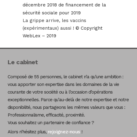
décembre 2018 de financement de la
sécurité sociale pour 2019
La grippe arrive, les vaccins
(expérimentaux) aussi !
© Copyright
WebLex – 2019
Le cabinet
Composé de 55 personnes, le cabinet n’a qu’une ambition :
vous apporter son expertise dans les domaines de la vie
courante de votre société ou à l’occasion d’opérations
exceptionnelles. Parce qu’au-delà de notre expertise et notre
disponibilité, nous partageons les mêmes valeurs que vous :
Professionnalisme, efficacité, proximité.
Vous souhaitez un partenaire de confiance ?
rejoignez-nous
Alors n’hésitez plus,
!