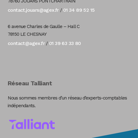
78760 JOUARS PONTCHARTRAIN
contact.jouars@agex.fr
01 34 89 52 15
/
6 avenue Charles de Gaulle – Hall C
78150 LE CHESNAY
contact@agex.fr
01 39 63 33 80
/
Réseau Talliant
Nous sommes membres d’un réseau d’experts-comptables
indépendants.