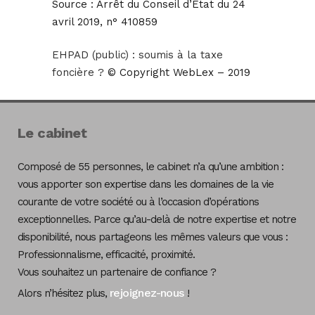
Source :
Arrêt du Conseil d’Etat du 24
avril 2019, n° 410859
EHPAD (public) : soumis à la taxe
foncière ?
© Copyright WebLex – 2019
Le cabinet
Composé de 55 personnes, le cabinet n’a qu’une ambition :
vous apporter son expertise dans les domaines de la vie
courante de votre société ou à l’occasion d’opérations
exceptionnelles. Parce qu’au-delà de notre expertise et notre
disponibilité, nous partageons les mêmes valeurs que vous :
Professionnalisme, efficacité, proximité.
Vous souhaitez un partenaire de confiance ?
rejoignez-nous
Alors n’hésitez plus,
!