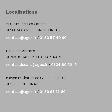
Localisations
21 C rue Jacques Cartier
78960 VOISINS LE BRETONNEUX
contact@agex.fr
01 30 57 40 90
/
8 rue des Artisans
78760 JOUARS PONTCHARTRAIN
contact.jouars@agex.fr
01 34 89 52 15
/
6 avenue Charles de Gaulle – Hall C
78150 LE CHESNAY
contact@agex.fr
01 39 63 33 80
/