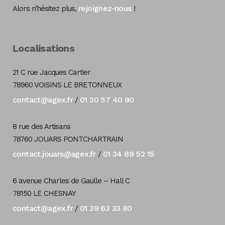
rejoignez-nous
Alors n’hésitez plus,
!
Localisations
21 C rue Jacques Cartier
78960 VOISINS LE BRETONNEUX
contact@agex.fr
01 30 57 40 90
/
8 rue des Artisans
78760 JOUARS PONTCHARTRAIN
contact.jouars@agex.fr
01 34 89 52 15
/
6 avenue Charles de Gaulle – Hall C
78150 LE CHESNAY
contact@agex.fr
01 39 63 33 80
/