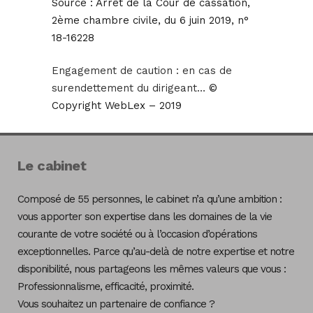
Source :
Arrêt de la Cour de cassation,
2ème chambre civile, du 6 juin 2019, n°
18-16228
Engagement de caution : en cas de
surendettement du dirigeant…
©
Copyright WebLex – 2019
Le cabinet
Composé de 55 personnes, le cabinet n’a qu’une ambition :
vous apporter son expertise dans les domaines de la vie
courante de votre société ou à l’occasion d’opérations
exceptionnelles. Parce qu’au-delà de notre expertise et notre
disponibilité, nous partageons les mêmes valeurs que vous :
Professionnalisme, efficacité, proximité.
Vous souhaitez un partenaire de confiance ?