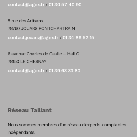
contact@agex.fr
01 30 57 40 90
/
8 rue des Artisans
78760 JOUARS PONTCHARTRAIN
contact.jouars@agex.fr
01 34 89 52 15
/
6 avenue Charles de Gaulle – Hall C
78150 LE CHESNAY
contact@agex.fr
01 39 63 33 80
/
Réseau Talliant
Nous sommes membres d’un réseau d’experts-comptables
indépendants.