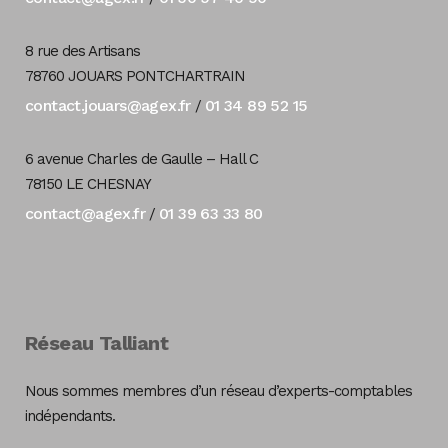
8 rue des Artisans
78760 JOUARS PONTCHARTRAIN
contact.jouars@agex.fr
01 34 89 52 15
/
6 avenue Charles de Gaulle – Hall C
78150 LE CHESNAY
contact@agex.fr
01 39 63 33 80
/
Réseau Talliant
Nous sommes membres d’un réseau d’experts-comptables
indépendants.