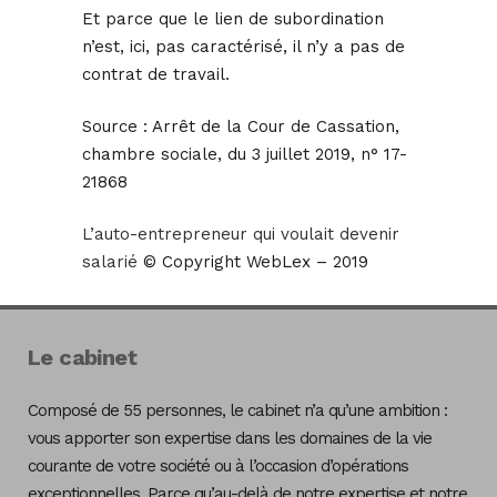
Et parce que le lien de subordination
n’est, ici, pas caractérisé, il n’y a pas de
contrat de travail.
Source :
Arrêt de la Cour de Cassation,
chambre sociale, du 3 juillet 2019, n° 17-
21868
L’auto-entrepreneur qui voulait devenir
salarié
© Copyright WebLex – 2019
Le cabinet
Composé de 55 personnes, le cabinet n’a qu’une ambition :
vous apporter son expertise dans les domaines de la vie
courante de votre société ou à l’occasion d’opérations
exceptionnelles. Parce qu’au-delà de notre expertise et notre