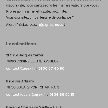
disponibilité, nous partageons les mêmes valeurs que vous :
Professionnalisme, efficacité, proximité.
Vous souhaitez un partenaire de confiance ?
rejoignez-nous
Alors n’hésitez plus,
!
Localisations
21 C rue Jacques Cartier
78960 VOISINS LE BRETONNEUX
contact@agex.fr
01 30 57 40 90
/
8 rue des Artisans
78760 JOUARS PONTCHARTRAIN
contact.jouars@agex.fr
01 34 89 52 15
/
6 avenue Charles de Gaulle – Hall C