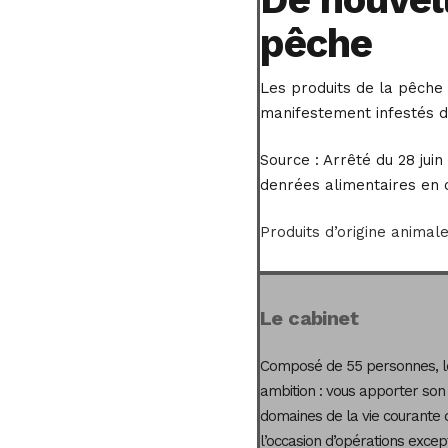
pêche
Les produits de la pêche 
manifestement infestés d
Source :
Arrêté du 28 juin
denrées alimentaires en 
Produits d’origine animale
Le cabinet
Composé de 55 personnes, le
ambition : vous apporter son
domaines de la vie courante 
l’occasion d’opérations excep