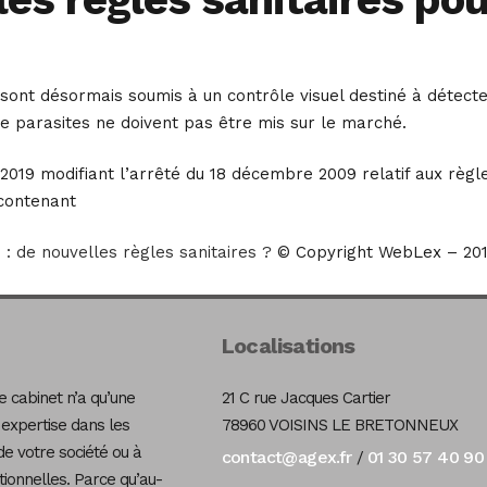
sont désormais soumis à un contrôle visuel destiné à détecte
e parasites ne doivent pas être mis sur le marché.
 2019 modifiant l’arrêté du 18 décembre 2009 relatif aux règle
contenant
 : de nouvelles règles sanitaires ?
© Copyright WebLex – 20
Localisations
 cabinet n’a qu’une
21 C rue Jacques Cartier
 expertise dans les
78960 VOISINS LE BRETONNEUX
de votre société ou à
contact@agex.fr
01 30 57 40 90
/
tionnelles. Parce qu’au-