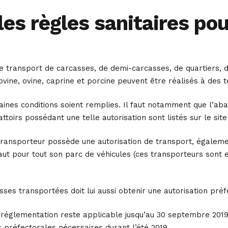
es règles sanitaires pou
 le transport de carcasses, de demi-carcasses, de quartier
vine, ovine, caprine et porcine peuvent être réalisés à des 
rtaines conditions soient remplies. Il faut notamment que l’ab
ttoirs possédant une telle autorisation sont listés sur le sit
transporteur possède une autorisation de transport, également
aut pour tout son parc de véhicules (ces transporteurs sont e
sses transportées doit lui aussi obtenir une autorisation préf
réglementation reste applicable jusqu’au 30 septembre 2019,
ns préfectorales nécessaires durant l’été 2019.