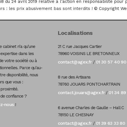
 du 24 avril 2019 relative à l’action en responsabilité pour
urs : les prix abusivement bas sont interdits !
© Copyright We
Localisations
 cabinet n’a qu’une
21 C rue Jacques Cartier
 expertise dans les
78960 VOISINS LE BRETONNEUX
de votre société ou à
contact@agex.fr
01 30 57 40 90
/
tionnelles. Parce qu’au-
re disponibilité, nous
8 rue des Artisans
s que vous :
78760 JOUARS PONTCHARTRAIN
 proximité.
contact.jouars@agex.fr
01 34 89
/
 de confiance ?
ez-nous
!
6 avenue Charles de Gaulle – Hall C
78150 LE CHESNAY
contact@agex.fr
01 39 63 33 80
/