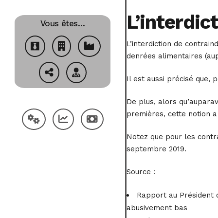
L’interdic
Vous êtes…
L’interdiction de contrai
denrées alimentaires (aup
Il est aussi précisé que,
De plus, alors qu’auparava
premières, cette notion 
Notez que pour les contra
septembre 2019.
Source :
Rapport au Président d
abusivement bas