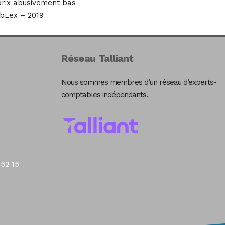
 prix abusivement bas
bLex – 2019
Réseau Talliant
Nous sommes membres d’un réseau d’experts-
comptables indépendants.
 52 15