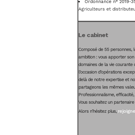
Ordonnance n° 2019-358
Agriculteurs et distribute
Le cabinet
Composé de 55 personnes, le
ambition : vous apporter son
domaines de la vie courante 
l’occasion d’opérations excep
delà de notre expertise et not
partageons les mêmes valeur
Professionnalisme, efficacité,
Vous souhaitez un partenaire
rejoign
Alors n’hésitez plus,