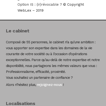
Option IS : (ir)révocable ?
© Copyright
WebLex – 2019
Le cabinet
Composé de 55 personnes, le cabinet n’a qu’une ambition :
vous apporter son expertise dans les domaines de la vie
courante de votre société ou à l’occasion d’opérations
exceptionnelles. Parce qu’au-delà de notre expertise et notre
disponibilité, nous partageons les mêmes valeurs que vous :
Professionnalisme, efficacité, proximité.
Vous souhaitez un partenaire de confiance ?
rejoignez-nous
Alors n’hésitez plus,
!
Localisations