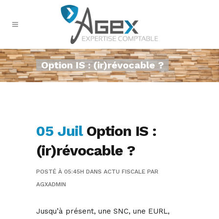
Option IS : (ir)révocable ?
05 Juil
Option IS :
(ir)révocable ?
POSTÉ À 05:45H
DANS
ACTU FISCALE
PAR
AGXADMIN
Jusqu’à présent, une SNC, une EURL,