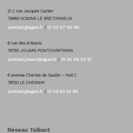
21 C rue Jacques Cartier
78960 VOISINS LE BRETONNEUX
contact@agex.fr
01 30 57 40 90
/
8 rue des Artisans
78760 JOUARS PONTCHARTRAIN
contact.jouars@agex.fr
01 34 89 52 15
/
6 avenue Charles de Gaulle – Hall C
78150 LE CHESNAY
contact@agex.fr
01 39 63 33 80
/
Réseau Talliant