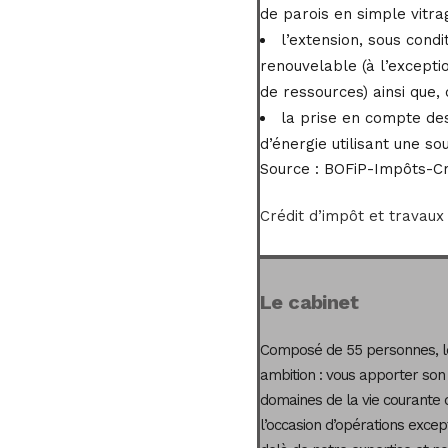
de parois en simple vitra
l’extension, sous condi
renouvelable (à l’excepti
de ressources) ainsi que, 
la prise en compte de
d’énergie utilisant une s
Source :
BOFiP-Impôts-Créd
Crédit d’impôt et travaux
Le cabinet
Composé de 55 personnes, le
ambition : vous apporter son
domaines de la vie courante 
l’occasion d’opérations excep