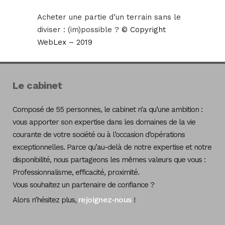
Acheter une partie d’un terrain sans le
diviser : (im)possible ?
© Copyright
WebLex – 2019
Le cabinet
Composé de 55 personnes, le cabinet n’a qu’une ambition :
vous apporter son expertise dans les domaines de la vie
courante de votre société ou à l’occasion d’opérations
exceptionnelles. Parce qu’au-delà de notre expertise et notre
disponibilité, nous partageons les mêmes valeurs que vous :
Professionnalisme, efficacité, proximité.
Vous souhaitez un partenaire de confiance ?
rejoignez-nous
Alors n’hésitez plus,
!