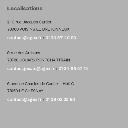
Localisations
21 C rue Jacques Cartier
78960 VOISINS LE BRETONNEUX
contact@agex.fr
01 30 57 40 90
/
8 rue des Artisans
78760 JOUARS PONTCHARTRAIN
contact.jouars@agex.fr
01 34 89 52 15
/
6 avenue Charles de Gaulle – Hall C
78150 LE CHESNAY
contact@agex.fr
01 39 63 33 80
/