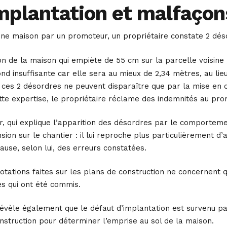
mplantation et malfaçons 
’une maison par un promoteur, un propriétaire constate 2 dés
on de la maison qui empiète de 55 cm sur la parcelle voisine 
nd insuffisante car elle sera au mieux de 2,34 mètres, au li
ces 2 désordres ne peuvent disparaître que par la mise en œu
tte expertise, le propriétaire réclame des indemnités au pro
r, qui explique l’apparition des désordres par le comporteme
nsion sur le chantier : il lui reproche plus particulièrement 
cause, selon lui, des erreurs constatées.
notations faites sur les plans de construction ne concernent 
es qui ont été commis.
révèle également que le défaut d’implantation est survenu pa
nstruction pour déterminer l’emprise au sol de la maison.