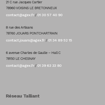
21 C rue Jacques Cartier
78960 VOISINS LE BRETONNEUX
contact@agex.fr
01 30 57 40 90
/
8 rue des Artisans
78760 JOUARS PONTCHARTRAIN
contact.jouars@agex.fr
01 34 89 52 15
/
6 avenue Charles de Gaulle – Hall C
78150 LE CHESNAY
contact@agex.fr
01 39 63 33 80
/
Réseau Talliant