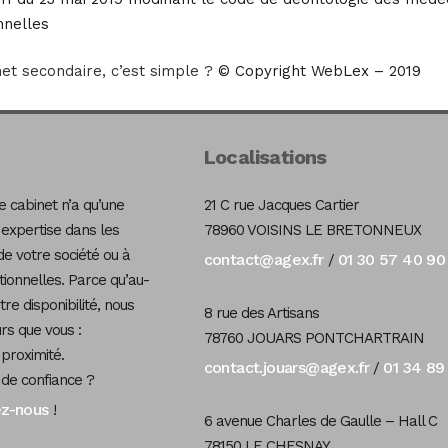
nnelles
net secondaire, c’est simple ?
© Copyright WebLex – 2019
Localisations
 cabinet n’a qu’une
21 C rue Jacques Cartier
 expertise dans les
78960 VOISINS LE BRETONNEUX
de votre société ou à
contact@agex.fr
01 30 57 40 90
/
tionnelles. Parce qu’au-
re disponibilité, nous
8 rue des Artisans
s que vous :
78760 JOUARS PONTCHARTRAIN
 proximité.
contact.jouars@agex.fr
01 34 89
/
 de confiance ?
ez-nous
!
6 avenue Charles de Gaulle – Hall C
78150 LE CHESNAY