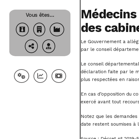
Médecins 
Vous êtes…
des cabin
Le Gouvernement a allégé
par le conseil départeme
Le conseil départemental 
déclaration faite par le m
plus respectées en raison
En cas d’opposition du co
exercé avant tout recours
Notez que les demandes d
date restent soumises à l
Source :
Décret n° 2019-51