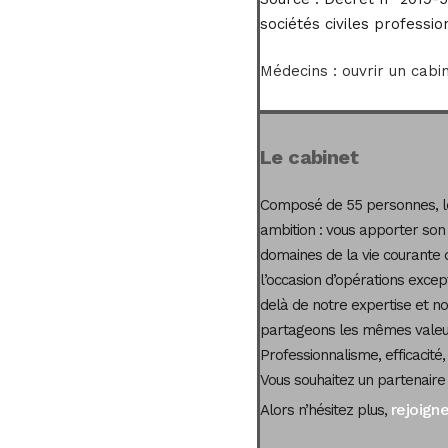
sociétés civiles professio
Médecins : ouvrir un cabi
Le cabinet
Composé de 55 personnes, le
ambition : vous apporter son
domaines de la vie courante 
l’occasion d’opérations excep
delà de notre expertise et not
partageons les mêmes valeur
Professionnalisme, efficacité,
Vous souhaitez un partenaire
rejoign
Alors n’hésitez plus,