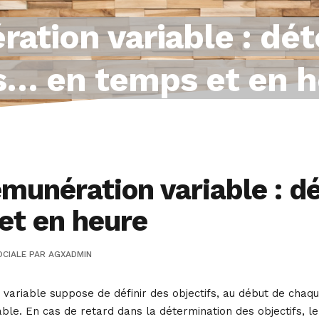
ation variable : dét
fs… en temps et en 
munération variable : dé
et en heure
OCIALE
PAR
AGXADMIN
variable suppose de définir des objectifs, au début de chaqu
iable. En cas de retard dans la détermination des objectifs, l