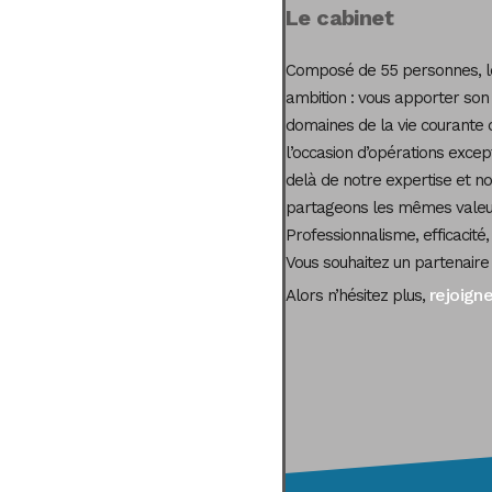
Le cabinet
Composé de 55 personnes, le
ambition : vous apporter son
domaines de la vie courante 
l’occasion d’opérations excep
delà de notre expertise et not
partageons les mêmes valeur
Professionnalisme, efficacité,
Vous souhaitez un partenaire
rejoign
Alors n’hésitez plus,