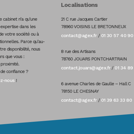
Localisations
 cabinet n’a qu’une
21 C rue Jacques Cartier
 expertise dans les
78960 VOISINS LE BRETONNEUX
de votre société ou à
contact@agex.fr
01 30 57 40 90
/
tionnelles. Parce qu’au-
re disponibilité, nous
8 rue des Artisans
s que vous :
78760 JOUARS PONTCHARTRAIN
 proximité.
contact.jouars@agex.fr
01 34 89
/
 de confiance ?
ez-nous
!
6 avenue Charles de Gaulle – Hall C
78150 LE CHESNAY
contact@agex.fr
01 39 63 33 80
/