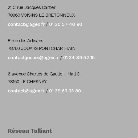
21 C rue Jacques Cartier
78960 VOISINS LE BRETONNEUX
contact@agex.fr
01 30 57 40 90
/
8 rue des Artisans
78760 JOUARS PONTCHARTRAIN
contact.jouars@agex.fr
01 34 89 52 15
/
6 avenue Charles de Gaulle – Hall C
78150 LE CHESNAY
contact@agex.fr
01 39 63 33 80
/
Réseau Talliant