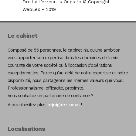
Droit à l’erreur : « Oups ! »
© Copyright
WebLex – 2019
Le cabinet
Composé de 55 personnes, le cabinet n’a qu’une ambition :
vous apporter son expertise dans les domaines de la vie
courante de votre société ou à l’occasion d’opérations
exceptionnelles. Parce qu’au-delà de notre expertise et notre
disponibilité, nous partageons les mêmes valeurs que vous :
Professionnalisme, efficacité, proximité.
Vous souhaitez un partenaire de confiance ?
rejoignez-nous
Alors n’hésitez plus,
!
Localisations