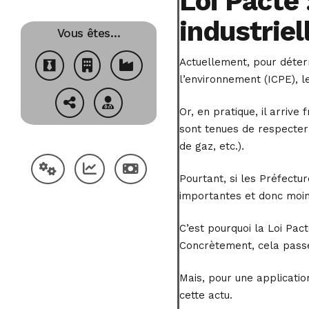
Loi Pacte 
industriel
Vous êtes…
Actuellement, pour déterm
l’environnement (ICPE), l
Or, en pratique, il arriv
sont tenues de respecter
de gaz, etc.).
Pourtant, si les Préfectu
importantes et donc moin
C’est pourquoi la Loi Pac
Concrètement, cela passe 
Mais, pour une application
cette actu.