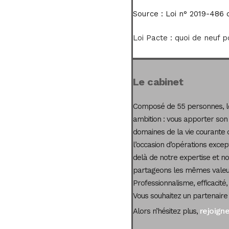
Source :
Loi n° 2019-486 d
Loi Pacte : quoi de neuf p
Le cabinet
Composé de 55 personnes, le
ambition : vous apporter son
domaines de la vie courante 
l’occasion d’opérations excep
delà de notre expertise et not
partageons les mêmes valeur
Professionnalisme, efficacité,
Vous souhaitez un partenaire
rejoign
Alors n’hésitez plus,