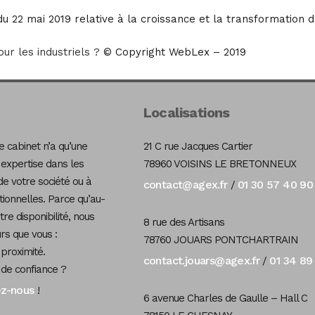
u 22 mai 2019 relative à la croissance et la transformation d
our les industriels ?
© Copyright WebLex – 2019
Localisations
 cabinet n’a qu’une
21 C rue Jacques Cartier
 expertise dans les
78960 VOISINS LE BRETONNEUX
de votre société ou à
contact@agex.fr
01 30 57 40 90
/
tionnelles. Parce qu’au-
re disponibilité, nous
8 rue des Artisans
s que vous :
78760 JOUARS PONTCHARTRAIN
 proximité.
contact.jouars@agex.fr
01 34 89
/
 de confiance ?
ez-nous
!
6 avenue Charles de Gaulle – Hall C