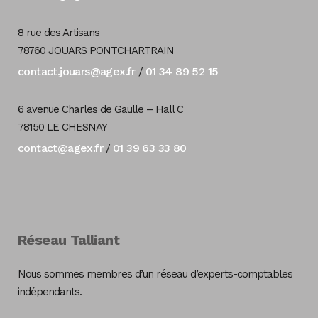
8 rue des Artisans
78760 JOUARS PONTCHARTRAIN
contact.jouars@agex.fr
01 34 89 52 15
/
6 avenue Charles de Gaulle – Hall C
78150 LE CHESNAY
contact@agex.fr
01 39 63 33 80
/
Réseau Talliant
Nous sommes membres d’un réseau d’experts-comptables
indépendants.