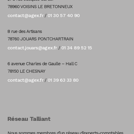
78960 VOISINS LE BRETONNEUX
contact@agex.fr
01 30 57 40 90
/
8 rue des Artisans
78760 JOUARS PONTCHARTRAIN
contact.jouars@agex.fr
01 34 89 52 15
/
6 avenue Charles de Gaulle – Hall C
78150 LE CHESNAY
contact@agex.fr
01 39 63 33 80
/
Réseau Talliant
Nous sommes membres d’un réseau d’experts-comptables