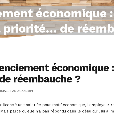
ement économique :
a priorité… de réem
enciement économique : 
 de réembauche ?
OCIALE
PAR
AGXADMIN
 licencié une salariée pour motif économique, l’employeur r
is parce qu’elle n’a pas répondu dans le délai qu’il lui a imp