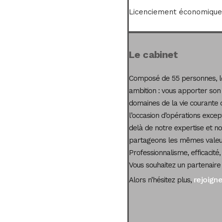
Licenciement économique 
Le cabinet
Composé de 55 personnes, le
ambition : vous apporter son
domaines de la vie courante 
l’occasion d’opérations excep
delà de notre expertise et not
partageons les mêmes valeur
Professionnalisme, efficacité,
Vous souhaitez un partenaire
rejoign
Alors n’hésitez plus,