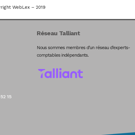
right WebLex – 2019
Réseau Talliant
Nous sommes membres d’un réseau d’experts-
comptables indépendants.
 52 15