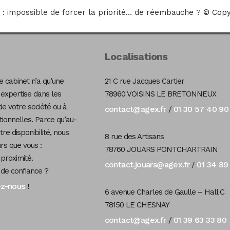
: impossible de forcer la priorité… de réembauche ?
© Copy
Localisations
 cabinet n’a qu’une
21 C rue Jacques Cartier
 expertise dans les
78960 VOISINS LE BRETONNEUX
de votre société ou à
contact@agex.fr
01 30 57 40 90
/
tionnelles. Parce qu’au-
re disponibilité, nous
8 rue des Artisans
s que vous :
78760 JOUARS PONTCHARTRAIN
 proximité.
contact.jouars@agex.fr
01 34 89
/
 de confiance ?
ez-nous
!
6 avenue Charles de Gaulle – Hall C
78150 LE CHESNAY
contact@agex.fr
01 39 63 33 80
/