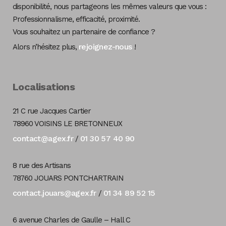
disponibilité, nous partageons les mêmes valeurs que vous :
Professionnalisme, efficacité, proximité.
Vous souhaitez un partenaire de confiance ?
rejoignez-nous
Alors n’hésitez plus,
!
Localisations
21 C rue Jacques Cartier
78960 VOISINS LE BRETONNEUX
contact@agex.fr
01 30 57 40 90
/
8 rue des Artisans
78760 JOUARS PONTCHARTRAIN
contact.jouars@agex.fr
01 34 89 52 15
/
6 avenue Charles de Gaulle – Hall C