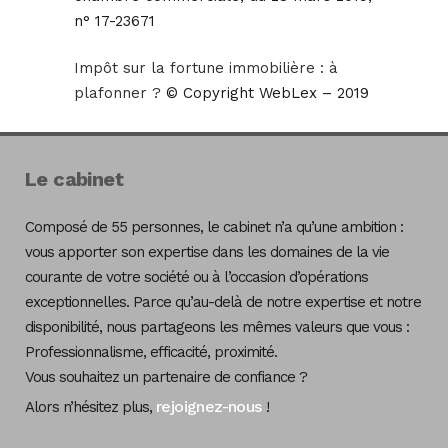
n° 17-23671
Impôt sur la fortune immobilière : à
plafonner ?
© Copyright WebLex – 2019
Le cabinet
Composé de 55 personnes, le cabinet n’a qu’une ambition :
vous apporter son expertise dans les domaines de la vie
courante de votre société ou à l’occasion d’opérations
exceptionnelles. Parce qu’au-delà de notre expertise et notre
disponibilité, nous partageons les mêmes valeurs que vous :
Professionnalisme, efficacité, proximité.
Vous souhaitez un partenaire de confiance ?
rejoignez-nous
Alors n’hésitez plus,
!