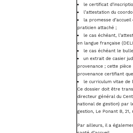
le certificat d’inscri
l’attestation du coord
la promesse d’accueil d
praticien attaché ;
le cas échéant, l’atte
en langue française (DEL
le cas échéant le bullet
un extrait de casier j
provenance ; cette pièce
provenance certifiant que 
le curriculum vitae de 
Ce dossier doit être tran
directeur général du Cent
national de gestion) par 
gestion, Le Ponant B, 21,
Par ailleurs, il a égaleme
santé d’accueil.