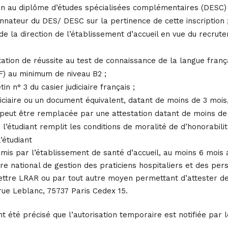
ption au diplôme d’études spécialisées complémentaires (DESC)
onnateur du DES/ DESC sur la pertinence de cette inscription 
e la direction de l’établissement d’accueil en vue du recrutem
station de réussite au test de connaissance de la langue fran
F) au minimum de niveau B2 ;
in n° 3 du casier judiciaire français ;
udiciaire ou un document équivalent, datant de moins de 3 moi
 peut être remplacée par une attestation datant de moins de 
l’étudiant remplit les conditions de moralité de d’honorabilit
l’étudiant
smis par l’établissement de santé d’accueil, au moins 6 mois a
re national de gestion des praticiens hospitaliers et des pers
lettre LRAR ou par tout autre moyen permettant d’attester de
 rue Leblanc, 75737 Paris Cedex 15.
nt été précisé que l’autorisation temporaire est notifiée par 