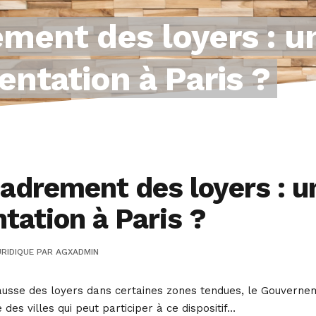
ment des loyers : u
ntation à Paris ?
drement des loyers : un
tation à Paris ?
RIDIQUE
PAR
AGXADMIN
 hausse des loyers dans certaines zones tendues, le Gouvern
 des villes qui peut participer à ce dispositif…