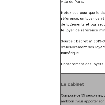
ville de Paris.
Notez que pour que le dis
référence, un loyer de r
de logements et par sect
le loyer de référence mi
Source :
Décret n° 2019-315
d’encadrement des loyers
numérique
Encadrement des loyers :
Le cabinet
Composé de 55 personnes, le
ambition : vous apporter son