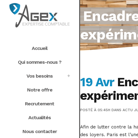
Encadre
expérime
Accueil
Qui sommes-nous ?
Vos besoins
19 Avr
Enca
Notre offre
expérimen
Recrutement
POSTÉ À 05:45H
DANS
ACTU JU
Actualités
Afin de lutter contre la
Nous contacter
des loyers. Paris est l’une