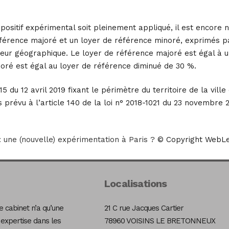
positif expérimental soit pleinement appliqué, il est encore 
éférence majoré et un loyer de référence minoré, exprimés pa
eur géographique. Le loyer de référence majoré est égal à u
noré est égal au loyer de référence diminué de 30 %.
 du 12 avril 2019 fixant le périmètre du territoire de la ville 
 prévu à l’article 140 de la loi n° 2018-1021 du 23 novembre
 une (nouvelle) expérimentation à Paris ?
© Copyright WebLe
Localisations
 cabinet n’a qu’une
21 C rue Jacques Cartier
 expertise dans les
78960 VOISINS LE BRETONNEUX