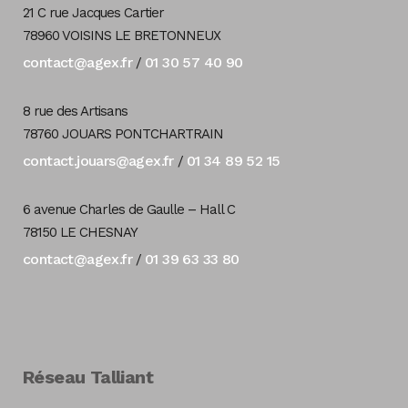
21 C rue Jacques Cartier
78960 VOISINS LE BRETONNEUX
contact@agex.fr
01 30 57 40 90
/
8 rue des Artisans
78760 JOUARS PONTCHARTRAIN
contact.jouars@agex.fr
01 34 89 52 15
/
6 avenue Charles de Gaulle – Hall C
78150 LE CHESNAY
contact@agex.fr
01 39 63 33 80
/
Réseau Talliant