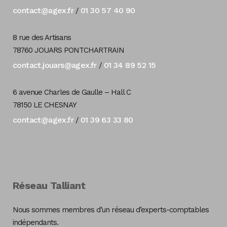
contact@agex.fr
01 30 57 40 90
/
8 rue des Artisans
78760 JOUARS PONTCHARTRAIN
contact.jouars@agex.fr
01 34 89 52 15
/
6 avenue Charles de Gaulle – Hall C
78150 LE CHESNAY
contact@agex.fr
01 39 63 33 80
/
Réseau Talliant
Nous sommes membres d’un réseau d’experts-comptables
indépendants.