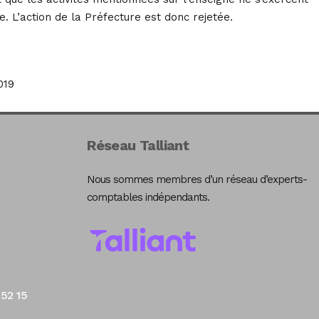
 L’action de la Préfecture est donc rejetée.
019
Réseau Talliant
Nous sommes membres d’un réseau d’experts-
comptables indépendants.
 52 15