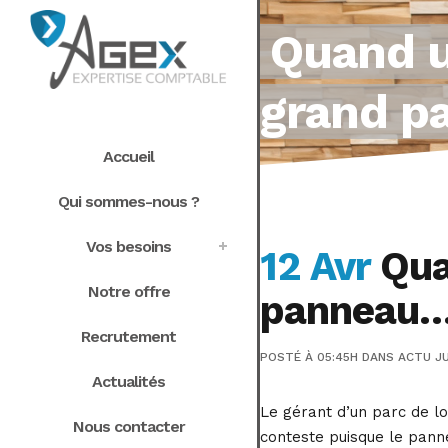
Quand un
grand 
Accueil
Qui sommes-nous ?
Vos besoins
12 Avr
Quan
Notre offre
panneau
Recrutement
POSTÉ À 05:45H
DANS
ACTU JU
Actualités
Le gérant d’un parc de loi
Nous contacter
conteste puisque le panne