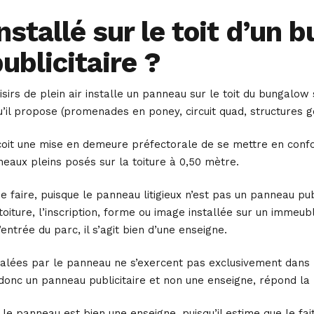
stallé sur le toit d’un 
ublicitaire ?
isirs de plein air installe un panneau sur le toit du bungalo
u’il propose (promenades en poney, circuit quad, structures 
eçoit une mise en demeure préfectorale de se mettre en confo
neaux pleins posés sur la toiture à 0,50 mètre.
 faire, puisque le panneau litigieux n’est pas un panneau publ
oiture, l’inscription, forme ou image installée sur un immeubl
’entrée du parc, il s’agit bien d’une enseigne.
gnalées par le panneau ne s’exercent pas exclusivement dans 
 donc un panneau publicitaire et non une enseigne, répond l
 le panneau est bien une enseigne, puisqu’il estime que le fai