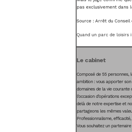
pas exclusivement dans le
Source :
Arrêt du Conseil d
Quand un parc de loisirs 
Le cabinet
Composé de 55 personnes, le
ambition : vous apporter son
domaines de la vie courante 
l’occasion d’opérations excep
delà de notre expertise et not
partageons les mêmes valeur
Professionnalisme, efficacité,
Vous souhaitez un partenaire