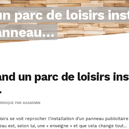
 parc de loisirs inst
panneau…
d un parc de loisirs ins
…
RIDIQUE
PAR
AGXADMIN
sirs se voit reprocher l’installation d’un panneau publicitair
au est, selon lui, une « enseigne » et que cela change tout…