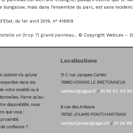
 bungalow, mais dans l’ensemble du parc, est sans incidence.
’Etat, du 1er avril 2019, n° 416919
installe un (trop ?) grand panneau…
© Copyright WebLex – 2
Localisations
 cabinet n’a qu’une
21 C rue Jacques Cartier
 expertise dans les
78960 VOISINS LE BRETONNEUX
de votre société ou à
contact@agex.fr
01 30 57 40 90
/
tionnelles. Parce qu’au-
re disponibilité, nous
8 rue des Artisans
s que vous :
78760 JOUARS PONTCHARTRAIN
 proximité.
contact.jouars@agex.fr
01 34 89
/
 de confiance ?