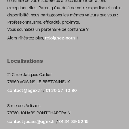
courante de votre société ou à l’occasion d’opérations
exceptionnelles. Parce qu’au-delà de notre expertise et notre
disponibilité, nous partageons les mêmes valeurs que vous :
Professionnalisme, efficacité, proximité.
Vous souhaitez un partenaire de confiance ?
rejoignez-nous
Alors n’hésitez plus,
!
Localisations
21 C rue Jacques Cartier
78960 VOISINS LE BRETONNEUX
contact@agex.fr
01 30 57 40 90
/
8 rue des Artisans
78760 JOUARS PONTCHARTRAIN
contact.jouars@agex.fr
01 34 89 52 15
/