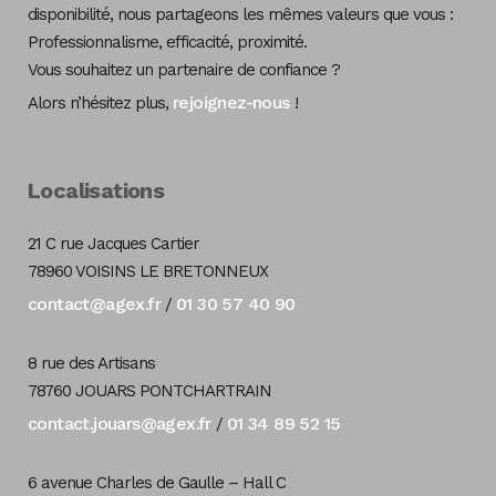
disponibilité, nous partageons les mêmes valeurs que vous :
Professionnalisme, efficacité, proximité.
Vous souhaitez un partenaire de confiance ?
rejoignez-nous
Alors n’hésitez plus,
!
Localisations
21 C rue Jacques Cartier
78960 VOISINS LE BRETONNEUX
contact@agex.fr
01 30 57 40 90
/
8 rue des Artisans
78760 JOUARS PONTCHARTRAIN
contact.jouars@agex.fr
01 34 89 52 15
/
6 avenue Charles de Gaulle – Hall C