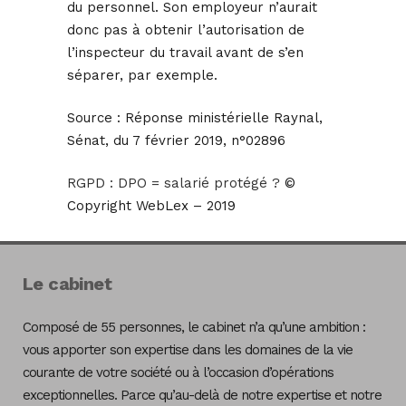
du personnel. Son employeur n’aurait
donc pas à obtenir l’autorisation de
l’inspecteur du travail avant de s’en
séparer, par exemple.
Source :
Réponse ministérielle Raynal,
Sénat, du 7 février 2019, n°02896
RGPD : DPO = salarié protégé ?
©
Copyright WebLex – 2019
Le cabinet
Composé de 55 personnes, le cabinet n’a qu’une ambition :
vous apporter son expertise dans les domaines de la vie
courante de votre société ou à l’occasion d’opérations
exceptionnelles. Parce qu’au-delà de notre expertise et notre