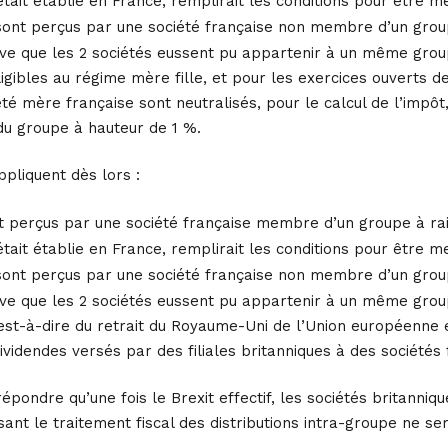
 était établie en France, remplirait les conditions pour être
sont perçus par une société française non membre d’un group
ve que les 2 sociétés eussent pu appartenir à un même groupe
gibles au régime mère fille, et pour les exercices ouverts depu
té mère française sont neutralisés, pour le calcul de l’impôt
du groupe à hauteur de 1 %.
ppliquent dès lors :
t perçus par une société française membre d’un groupe à rai
 était établie en France, remplirait les conditions pour être
sont perçus par une société française non membre d’un group
ve que les 2 sociétés eussent pu appartenir à un même groupe
’est-à-dire du retrait du Royaume-Uni de l’Union européenne 
dividendes versés par des filiales britanniques à des sociétés
répondre qu’une fois le Brexit effectif, les sociétés britanniq
ssant le traitement fiscal des distributions intra-groupe ne s