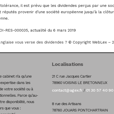
tolérance, il est prévu que les dividendes perçus par une soc
t réputés provenir d’une société européenne jusqu’à la clôture
enne.
-RES-000035, actualité du 6 mars 2019
 anglaise vous verse des dividendes ?
© Copyright WebLex – 2
Localisations
 cabinet n’a qu’une
21 C rue Jacques Cartier
 expertise dans les
78960 VOISINS LE BRETONNEUX
de votre société ou à
contact@agex.fr
01 30 57 40 90
/
tionnelles. Parce qu’au-
re disponibilité, nous
8 rue des Artisans
s que vous :
78760 JOUARS PONTCHARTRAIN