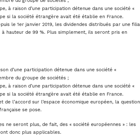
 membre du groupe de sociétés ;
e, à raison d’une participation détenue dans une société «
 si la société étrangère avait été établie en France.
is le 1er janvier 2019, les dividendes distribués par une filia
, à hauteur de 99 %. Plus simplement, ils seront pris en
son d’une participation détenue dans une société «
 membre du groupe de sociétés ;
e, à raison d’une participation détenue dans une société «
 si la société étrangère avait été établie en France.
et de l’accord sur l’espace économique européen, la question
 française se pose.
ues ne seront plus, de fait, des « société européennes » : les
eront donc plus applicables.