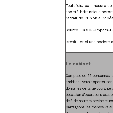
Toutefois, par mesure de 
société britannique seron
retrait de l’Union europé
Source :
BOFiP–Impôts-BOI
Brexit : et si une société
Le cabinet
Composé de 55 personnes, le
ambition : vous apporter son
domaines de la vie courante 
l’occasion d’opérations excep
delà de notre expertise et not
partageons les mêmes valeur