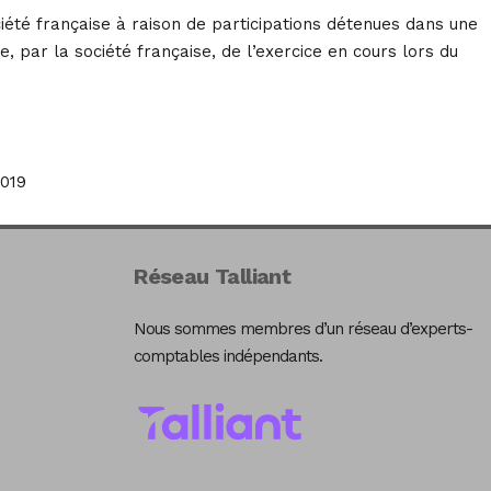
iété française à raison de participations détenues dans une
, par la société française, de l’exercice en cours lors du
019
Réseau Talliant
Nous sommes membres d’un réseau d’experts-
comptables indépendants.