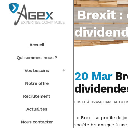
Brexit :
dividend
Accueil
Qui sommes-nous ?
Vos besoins
20 Mar
Bre
Notre offre
dividende
Recrutement
POSTÉ À 05:45H
DANS
ACTU FI
Actualités
Le Brexit se profile de j
Nous contacter
société britannique à un