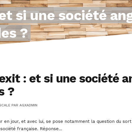
 et si une société an
es ?
xit : et si une société 
s ?
SCALE
PAR
AGXADMIN
our en jour, et avec lui, se pose notamment la question du sor
e société française. Réponse…