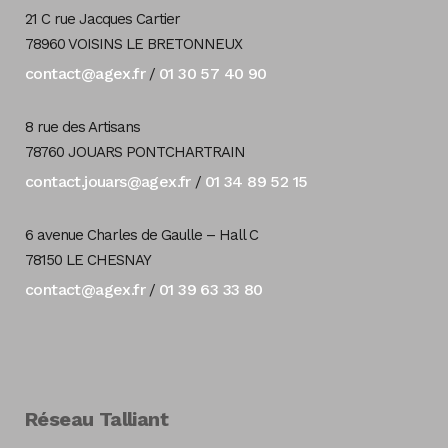
21 C rue Jacques Cartier
78960 VOISINS LE BRETONNEUX
contact@agex.fr
01 30 57 40 90
/
8 rue des Artisans
78760 JOUARS PONTCHARTRAIN
contact.jouars@agex.fr
01 34 89 52 15
/
6 avenue Charles de Gaulle – Hall C
78150 LE CHESNAY
contact@agex.fr
01 39 63 33 80
/
Réseau Talliant