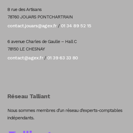
8 rue des Artisans
78760 JOUARS PONTCHARTRAIN
contact.jouars@agex.fr
01 34 89 52 15
/
6 avenue Charles de Gaulle – Hall C
78150 LE CHESNAY
contact@agex.fr
01 39 63 33 80
/
Réseau Talliant
Nous sommes membres d’un réseau d’experts-comptables
indépendants.