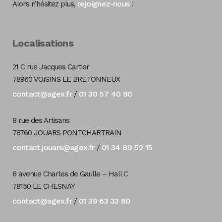
rejoignez-nous
Alors n’hésitez plus,
!
Localisations
21 C rue Jacques Cartier
78960 VOISINS LE BRETONNEUX
contact@agex.fr
01 30 57 40 90
/
8 rue des Artisans
78760 JOUARS PONTCHARTRAIN
contact.jouars@agex.fr
01 34 89 52 15
/
6 avenue Charles de Gaulle – Hall C
78150 LE CHESNAY
contact@agex.fr
01 39 63 33 80
/