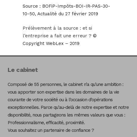
Source :
BOFiP-Impôts-BOI-IR-PAS-30-
10-50, Actualité du 27 février 2019
Prélèvement à la source : et si
l’entreprise a fait une erreur ?
©
Copyright WebLex – 2019
Le cabinet
Composé de 55 personnes, le cabinet n’a qu’une ambition :
vous apporter son expertise dans les domaines de la vie
courante de votre société ou à l’occasion d’opérations
exceptionnelles. Parce qu’au-delà de notre expertise et notre
disponibilité, nous partageons les mêmes valeurs que vous :
Professionnalisme, efficacité, proximité.
Vous souhaitez un partenaire de confiance ?