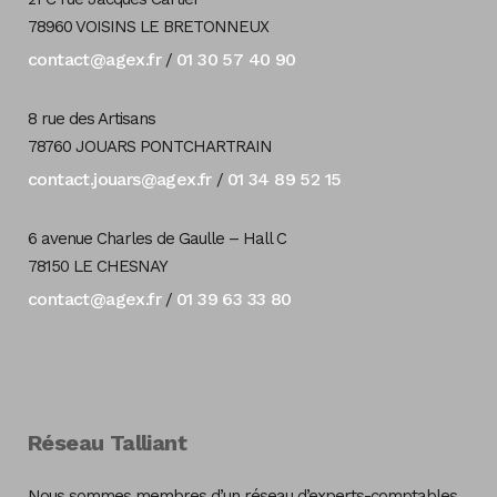
78960 VOISINS LE BRETONNEUX
contact@agex.fr
01 30 57 40 90
/
8 rue des Artisans
78760 JOUARS PONTCHARTRAIN
contact.jouars@agex.fr
01 34 89 52 15
/
6 avenue Charles de Gaulle – Hall C
78150 LE CHESNAY
contact@agex.fr
01 39 63 33 80
/
Réseau Talliant
Nous sommes membres d’un réseau d’experts-comptables