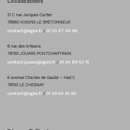
Localisations
21 C rue Jacques Cartier
78960 VOISINS LE BRETONNEUX
contact@agex.fr
01 30 57 40 90
/
8 rue des Artisans
78760 JOUARS PONTCHARTRAIN
contact.jouars@agex.fr
01 34 89 52 15
/
6 avenue Charles de Gaulle – Hall C
78150 LE CHESNAY
contact@agex.fr
01 39 63 33 80
/